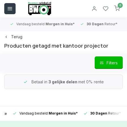
0
Vandaag besteld
Morgen in Huis*
30 Dagen
Retour*
B
Terug
Producten getagd met kantoor projector
Filters
Betaal in
3 gelijke delen
met 0% rente
Vandaag besteld
Morgen in Huis*
30 Dagen
Retour*