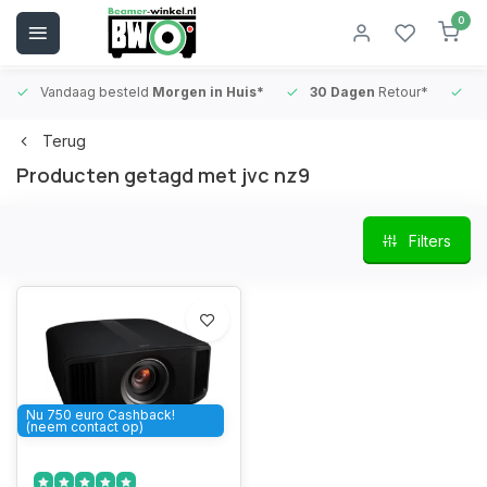
0
Vandaag besteld
Morgen in Huis*
30 Dagen
Retour*
B
Terug
Producten getagd met jvc nz9
Filters
Nu 750 euro Cashback!
(neem contact op)