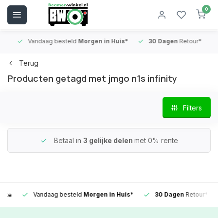
0
Vandaag besteld
Morgen in Huis*
30 Dagen
Retour*
B
Terug
Producten getagd met jmgo n1s infinity
Filters
Betaal in
3 gelijke delen
met 0% rente
Vandaag besteld
Morgen in Huis*
30 Dagen
Retour*