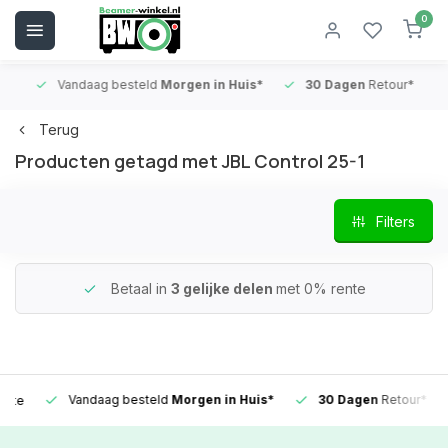
0
Vandaag besteld
Morgen in Huis*
30 Dagen
Retour*
B
Terug
Producten getagd met JBL Con­trol 25-1
Filters
Betaal in
3 gelijke delen
met 0% rente
Vandaag besteld
Morgen in Huis*
30 Dagen
Retour*