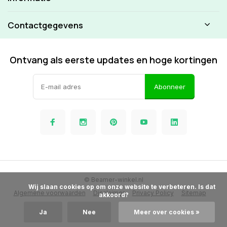
Contactgegevens
Ontvang als eerste updates en hoge kortingen
Abonneer
© Beamer-winkel.nl
            Wij slaan cookies op om onze website te verbeteren. Is dat 
Algemene voorwaarden
Disclaimer
Privacy Policy
Sitemap
akkoord?

Ja
Nee
Meer over cookies »