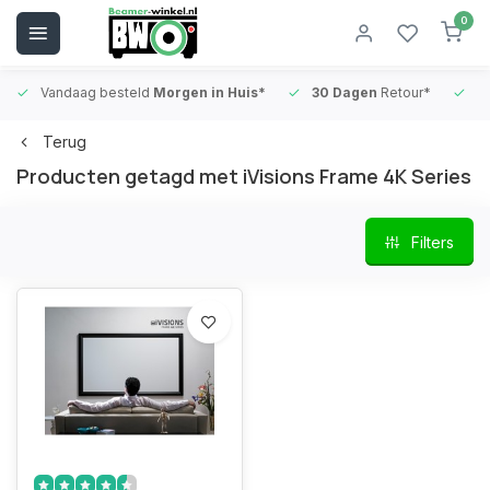
0
Vandaag besteld
Morgen in Huis*
30 Dagen
Retour*
B
Terug
Producten getagd met iVisions Frame 4K Series
Filters