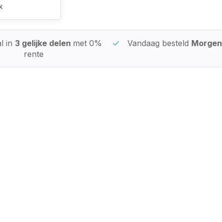
k
l in
3 gelijke delen
met 0%
Vandaag besteld
Morgen 
rente