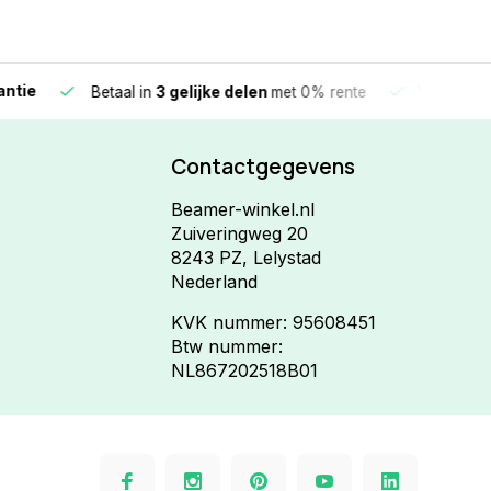
e
Vandaag beste
Betaal in
3 gelijke delen
met 0% rente
Contactgegevens
Beamer-winkel.nl
Zuiveringweg 20
8243 PZ, Lelystad
Nederland
KVK nummer: 95608451
Btw nummer:
NL867202518B01