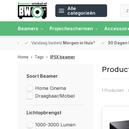
Alle
categorieën
Beamers
Projectieschermen
Accessoir
 rente
Vandaag besteld
Morgen in Huis*
30 Dagen
Ret
Home
Tags
IP5X beamer
Produc
Soort Beamer
Home Cinema
1 Producten
Draagbaar/Mobiel
Lichtopbrengst
1000-3000 Lumen