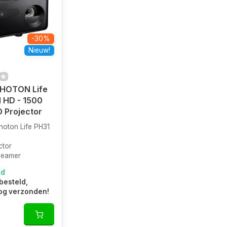
-30%
Nieuw!
HOTON Life
l HD - 1500
D Projector
oton Life PH31
ctor
Beamer
ad
besteld,
og verzonden!