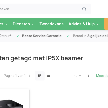
es
Diensten
Tweedekans
Advies & Hulp
our*
Beste Service Garantie
Betaal in
3 gelijke delen
ten getagd met IP5X beamer
Pagina 1 van 1
Meest 