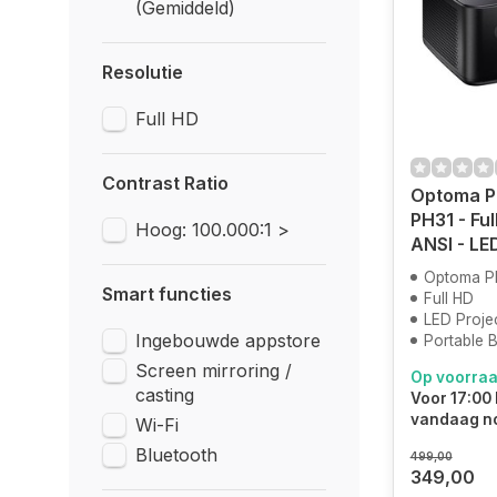
(Gemiddeld)
Resolutie
Full HD
Contrast Ratio
Optoma P
PH31 - Ful
Hoog: 100.000:1 >
ANSI - LE
Optoma Ph
Smart functies
Full HD
LED Proje
Ingebouwde appstore
Portable 
Screen mirroring /
Op voorra
casting
Voor 17:00 
vandaag n
Wi-Fi
Bluetooth
499,00
349,00