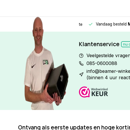
Vandaag besteld
Morge
Betaal in
3 gelijke delen
met 0% rente
Klantenservice
nu 
Veelgestelde vrage
085-0600088
info@beamer-winkel
(binnen 4 uur react
Ontvang als eerste updates en hoge kort