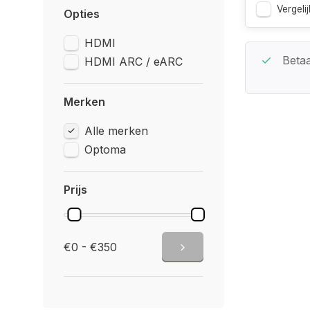
Vergelij
Opties
HDMI
Beste Service Garantie
Betaa
HDMI ARC / eARC
Merken
Alle merken
Optoma
Prijs
€0 - €350