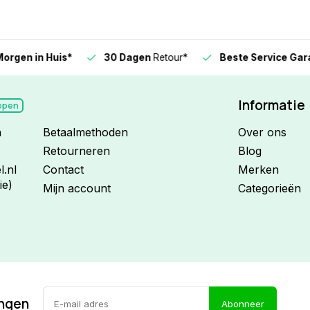
n in Huis*
30 Dagen
Retour*
Beste Service Garanti
Informatie
open
n
Betaalmethoden
Over ons
Retourneren
Blog
.nl
Contact
Merken
ie)
Mijn account
Categorieën
ingen
Abonneer