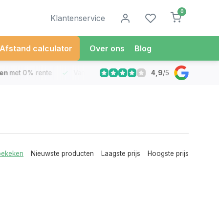
0
Klantenservice
Afstand calculator
Over ons
Blog
4,9
/
5
met 0% rente
Vandaag besteld
Morgen in Huis*
30 Dag
bekeken
Nieuwste producten
Laagste prijs
Hoogste prijs