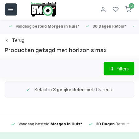
0
Vandaag besteld
Morgen in Huis*
30 Dagen
Retour*
B
Terug
Producten getagd met horizon s max
Filters
Betaal in
3 gelijke delen
met 0% rente
Vandaag besteld
Morgen in Huis*
30 Dagen
Retour*