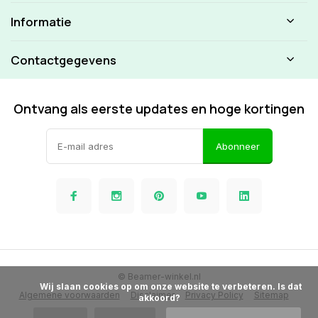
Informatie
Contactgegevens
Ontvang als eerste updates en hoge kortingen
Abonneer
© Beamer-winkel.nl
            Wij slaan cookies op om onze website te verbeteren. Is dat 
Algemene voorwaarden
Disclaimer
Privacy Policy
Sitemap
akkoord?
