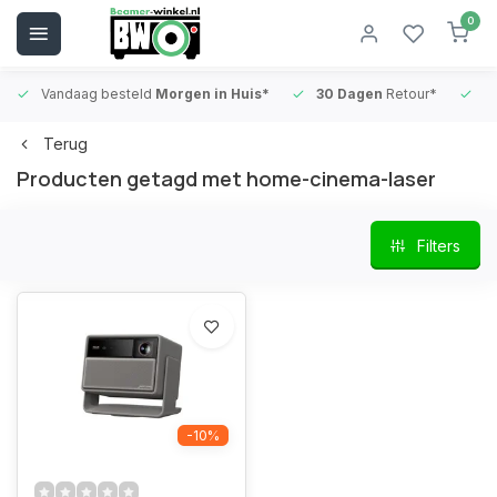
0
Vandaag besteld
Morgen in Huis*
30 Dagen
Retour*
B
Terug
Producten getagd met home-cinema-laser
Filters
-10%