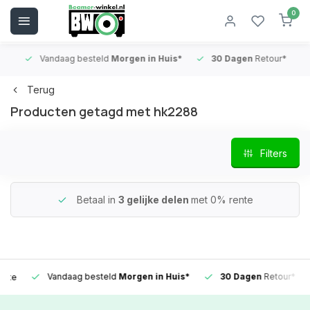
0
Vandaag besteld
Morgen in Huis*
30 Dagen
Retour*
B
Terug
Producten getagd met hk2288
Filters
Betaal in
3 gelijke delen
met 0% rente
Vandaag besteld
Morgen in Huis*
30 Dagen
Retour*