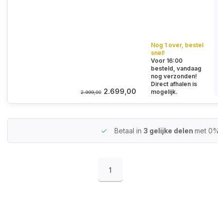
Nog 1 over, bestel
snel!
Voor 16:00
besteld, vandaag
nog verzonden!
Direct afhalen is
2.699,00
mogelijk.
2.999,00
Betaal in
3 gelijke delen
met 0%
1