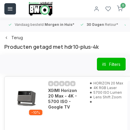
0
Vandaag besteld
Morgen in Huis*
30 Dagen
Retour*
B
Terug
Producten getagd met hdr10-plus-4k
Filters
HORIZON 20 Max
4K RGB Laser
XGIMI Horizon
5700 ISO Lumen
20 Max - 4K -
Lens Shift Zoom
5700 ISO -
Google TV
-10%