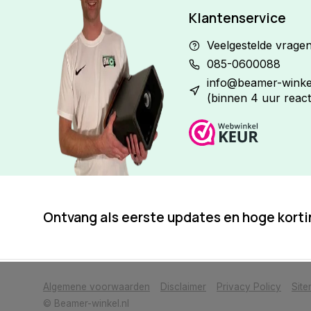
Klantenservice
Veelgestelde vrage
085-0600088
info@beamer-winkel
(binnen 4 uur react
Ontvang als eerste updates en hoge kort
            Wij slaan cookies op om onze website te verbeteren. Is dat akkoor
Algemene voorwaarden
Disclaimer
Privacy Policy
Sit
© Beamer-winkel.nl