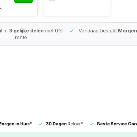
k
l in
3 gelijke delen
met 0%
Vandaag besteld
Morgen 
rente
n in Huis*
30 Dagen
Retour*
Beste Service Garanti