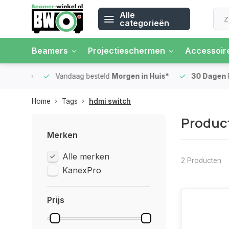
Alle
categorieën
Beamers
Projectieschermen
Accessoir
 rente
Vandaag besteld
Morgen in Huis*
30 Dagen
Ret
Home
Tags
hdmi switch
Produc
Merken
Alle merken
2 Producten
KanexPro
Prijs