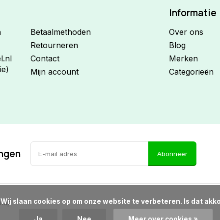
Informatie
n
Betaalmethoden
Over ons
Retourneren
Blog
.nl
Contact
Merken
ie)
Mijn account
Categorieën
ingen
Abonneer
d?

emap
Ja
Nee
Meer over cookies »