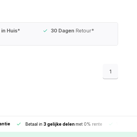
in Huis*
30 Dagen
Retour*
1
e
Vandaag beste
Betaal in
3 gelijke delen
met 0% rente