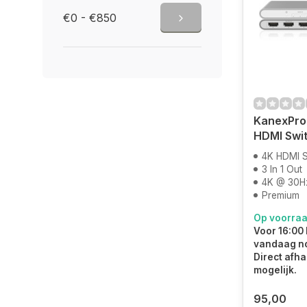
€0 - €850
KanexPro
HDMI Swi
4K HDMI S
3 In 1 Out
4K @ 30H
Premium
Op voorra
Voor 16:00 
vandaag n
Direct afha
mogelijk.
95,00