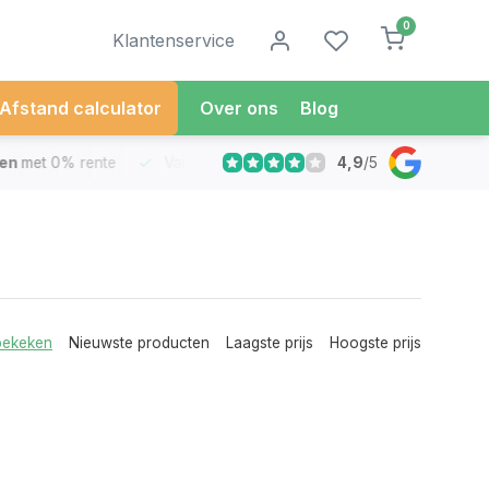
0
Klantenservice
Afstand calculator
Over ons
Blog
4,9
/
5
met 0% rente
Vandaag besteld
Morgen in Huis*
30 Dag
bekeken
Nieuwste producten
Laagste prijs
Hoogste prijs