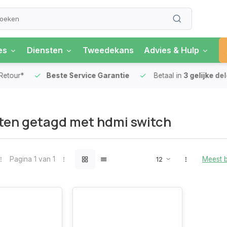
es
Diensten
Tweedekans
Advies & Hulp
our*
Beste Service Garantie
Betaal in
3 gelijke delen
ten getagd met hdmi switch
Pagina 1 van 1
Meest 