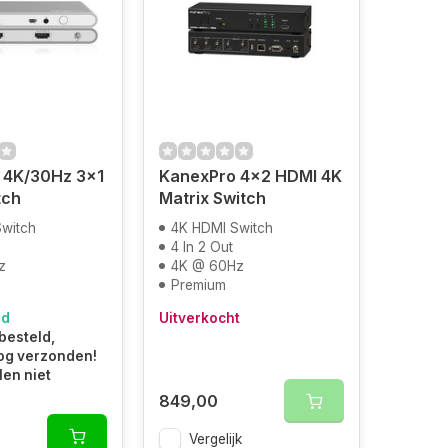
 4K/30Hz 3×1
KanexPro 4×2 HDMI 4K
tch
Matrix Switch
witch
4K HDMI Switch
4 In 2 Out
z
4K @ 60Hz
Premium
ad
Uitverkocht
besteld,
og verzonden!
len niet
849,00
Vergelijk