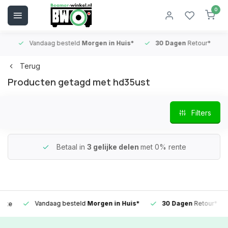
0
Vandaag besteld
Morgen in Huis*
30 Dagen
Retour*
B
Terug
Producten getagd met hd35ust
Filters
Betaal in
3 gelijke delen
met 0% rente
Vandaag besteld
Morgen in Huis*
30 Dagen
Retour*