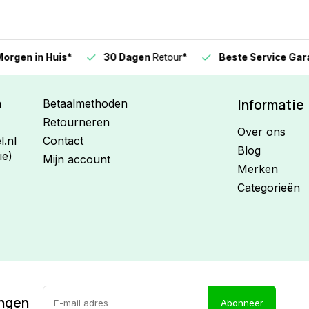
n in Huis*
30 Dagen
Retour*
Beste Service Garanti
Informatie
n
Betaalmethoden
Retourneren
Over ons
.nl
Contact
Blog
ie)
Mijn account
Merken
Categorieën
ingen
Abonneer