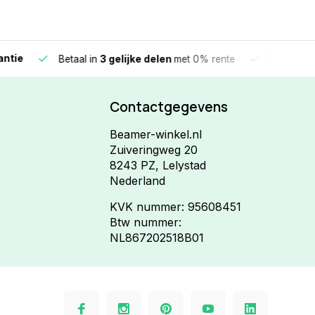
e
Vandaag beste
Betaal in
3 gelijke delen
met 0% rente
Contactgegevens
Beamer-winkel.nl
Zuiveringweg 20
8243 PZ, Lelystad
Nederland
KVK nummer: 95608451
Btw nummer:
NL867202518B01