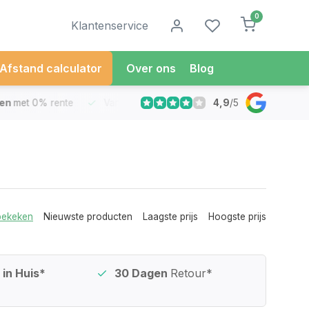
0
Klantenservice
Afstand calculator
Over ons
Blog
4,9
/
5
met 0% rente
Vandaag besteld
Morgen in Huis*
30 Dag
bekeken
Nieuwste producten
Laagste prijs
Hoogste prijs
in Huis*
30 Dagen
Retour*