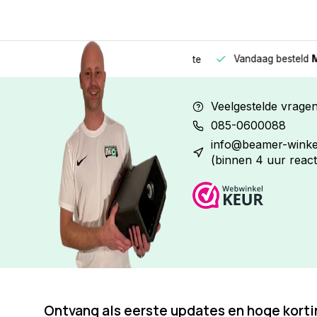
Vandaag besteld
Morge
Betaal in
3 gelijke delen
met 0% rente
Veelgestelde vrage
085-0600088
info@beamer-winkel
(binnen 4 uur react
Ontvang als eerste updates en hoge kort