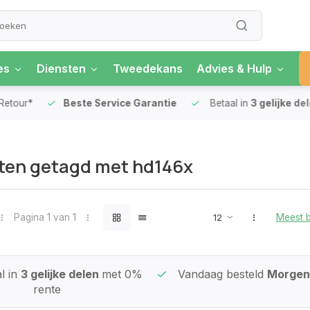
es
Diensten
Tweedekans
Advies & Hulp
our*
Beste Service Garantie
Betaal in
3 gelijke delen
ten getagd met hd146x
Pagina 1 van 1
Meest 
l in
3 gelijke delen
met 0%
Vandaag besteld
Morgen 
rente