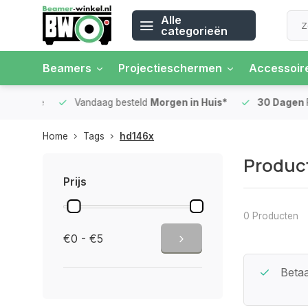
Alle
categorieën
Beamers
Projectieschermen
Accessoir
 rente
Vandaag besteld
Morgen in Huis*
30 Dagen
Ret
Home
Tags
hd146x
Produc
Prijs
0 Producten
€0 - €5
Beste Service Garantie
Betaa