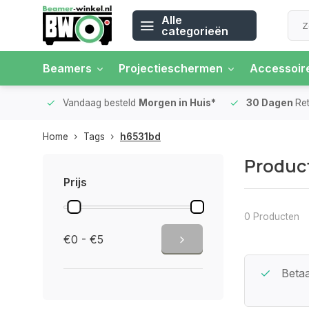
Alle
categorieën
Beamers
Projectieschermen
Accessoir
 rente
Vandaag besteld
Morgen in Huis*
30 Dagen
Ret
Home
Tags
h6531bd
Produc
Prijs
0 Producten
€0 - €5
Beste Service Garantie
Betaa