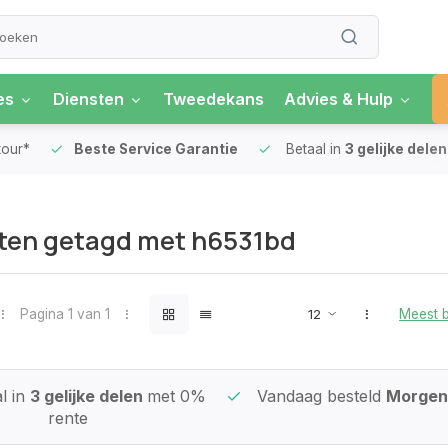
es
Diensten
Tweedekans
Advies & Hulp
our*
Beste Service Garantie
Betaal in
3 gelijke delen
ten getagd met h6531bd
Pagina 1 van 1
Meest 
l in
3 gelijke delen
met 0%
Vandaag besteld
Morgen 
rente