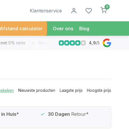
0
Klantenservice
Afstand calculator
Over ons
Blog
4,9
/
5
met 0% rente
Vandaag besteld
Morgen in Huis*
30 Dag
bekeken
Nieuwste producten
Laagste prijs
Hoogste prijs
in Huis*
30 Dagen
Retour*