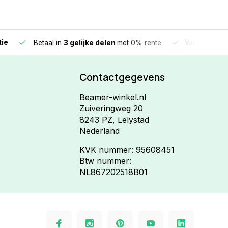
e
Vandaag beste
Betaal in
3 gelijke delen
met 0% rente
Contactgegevens
Beamer-winkel.nl
Zuiveringweg 20
8243 PZ, Lelystad
Nederland
KVK nummer: 95608451
Btw nummer:
NL867202518B01