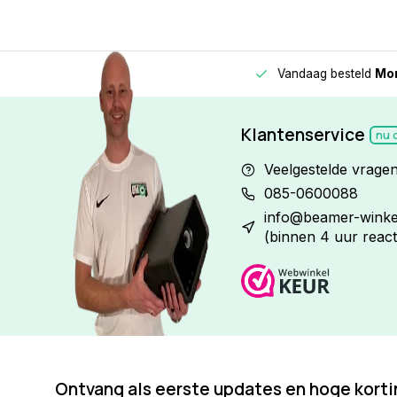
Vandaag besteld
Morge
Betaal in
3 gelijke delen
met 0% rente
Klantenservice
nu 
Veelgestelde vrage
085-0600088
info@beamer-winkel
(binnen 4 uur react
Ontvang als eerste updates en hoge kort