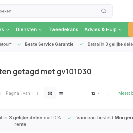
es
Diensten
Tweedekans
Advies & Hulp
our*
Beste Service Garantie
Betaal in
3 gelijke delen
ten getagd met gv101030
Pagina 1 van 1
Meest 
l in
3 gelijke delen
met 0%
Vandaag besteld
Morgen 
rente