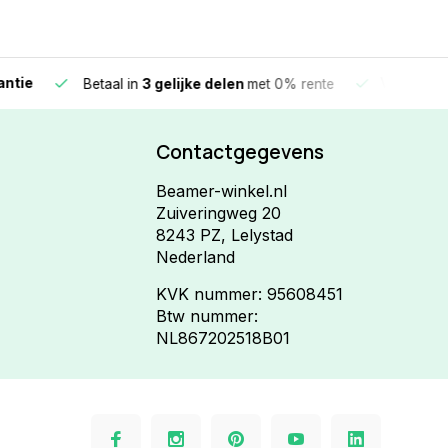
e
Vandaag beste
Betaal in
3 gelijke delen
met 0% rente
Contactgegevens
Beamer-winkel.nl
Zuiveringweg 20
8243 PZ, Lelystad
Nederland
KVK nummer: 95608451
Btw nummer:
NL867202518B01