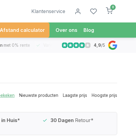
0
Klantenservice
Afstand calculator
Over ons
Blog
4,9
/
5
met 0% rente
Vandaag besteld
Morgen in Huis*
30 Dag
bekeken
Nieuwste producten
Laagste prijs
Hoogste prijs
in Huis*
30 Dagen
Retour*