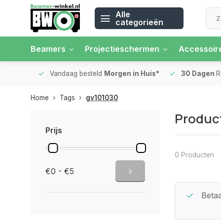
Alle
categorieën
Beamers
Projectieschermen
Accessoir
 rente
Vandaag besteld
Morgen in Huis*
30 Dagen
Ret
Home
Tags
gv101030
Produc
Prijs
0 Producten
€0 - €5
Beste Service Garantie
Betaa