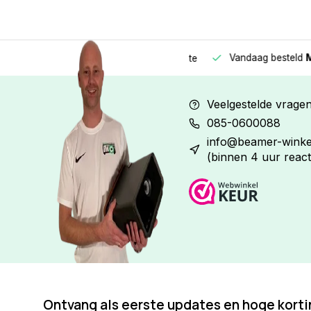
Vandaag besteld
Morge
Betaal in
3 gelijke delen
met 0% rente
Veelgestelde vrage
085-0600088
info@beamer-winkel
(binnen 4 uur react
Ontvang als eerste updates en hoge kort