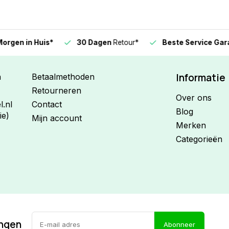
n in Huis*
30 Dagen
Retour*
Beste Service Garanti
Informatie
n
Betaalmethoden
Retourneren
Over ons
.nl
Contact
Blog
ie)
Mijn account
Merken
Categorieën
ingen
Abonneer