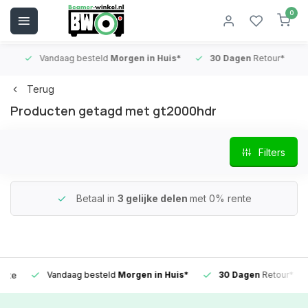
0
Vandaag besteld
Morgen in Huis*
30 Dagen
Retour*
B
Terug
Producten getagd met gt2000hdr
Filters
Betaal in
3 gelijke delen
met 0% rente
Vandaag besteld
Morgen in Huis*
30 Dagen
Retour*