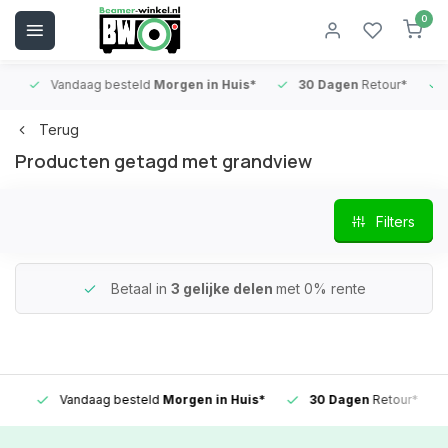
0
Vandaag besteld
Morgen in Huis*
30 Dagen
Retour*
B
Terug
Producten getagd met grandview
Filters
Betaal in
3 gelijke delen
met 0% rente
Vandaag besteld
Morgen in Huis*
30 Dagen
Retour*