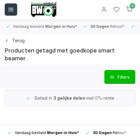
0
Vandaag besteld
Morgen in Huis*
30 Dagen
Retour*
B
Terug
Producten getagd met goedkope smart
beamer
Filters
Betaal in
3 gelijke delen
met 0% rente
Vandaag besteld
Morgen in Huis*
30 Dagen
Retour*