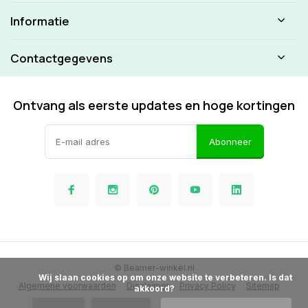
Informatie
Contactgegevens
Ontvang als eerste updates en hoge kortingen
Abonneer
© Beamer-winkel.nl
            Wij slaan cookies op om onze website te verbeteren. Is dat 
Algemene voorwaarden
Disclaimer
Privacy Policy
Sitemap
akkoord?
