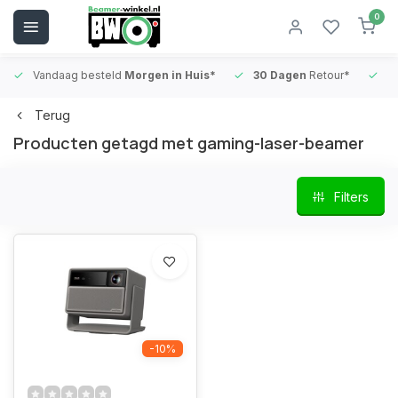
0
Vandaag besteld
Morgen in Huis*
30 Dagen
Retour*
B
Terug
Producten getagd met gaming-laser-beamer
Filters
-10%