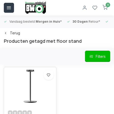
0
Vandaag besteld
Morgen in Huis*
30 Dagen
Retour*
B
Terug
Producten getagd met floor stand
Filters