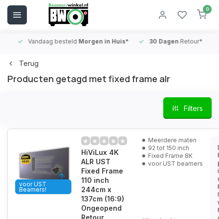
0
Vandaag besteld
Morgen in Huis*
30 Dagen
Retour*
B
Terug
Producten getagd met fixed frame alr
Filters
Meerdere maten
92 tot 150 inch
HiViLux 4K
Fixed Frame 8K
ALR UST
voor UST beamers
Fixed Frame
110 inch
voor UST
244cm x
Beamers!
137cm (16:9)
Ongeopend
Retour