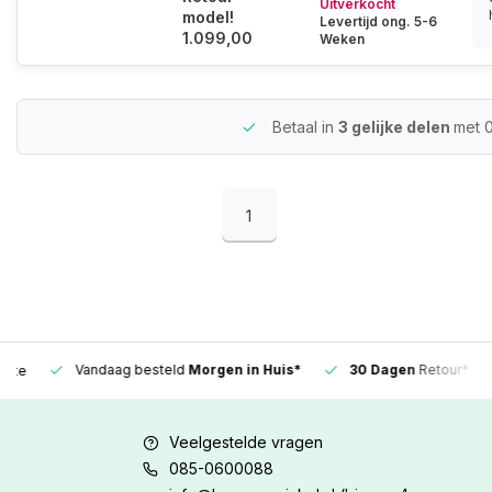
Uitverkocht
model!
Levertijd ong. 5-6
1.099,00
Weken
Betaal in
3 gelijke delen
met 
1
Vandaag besteld
Morgen in Huis*
30 Dagen
Retour*
Veelgestelde vragen
085-0600088