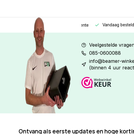
Vandaag besteld
Morge
Betaal in
3 gelijke delen
met 0% rente
Veelgestelde vrage
085-0600088
info@beamer-winkel
(binnen 4 uur react
Ontvang als eerste updates en hoge kort