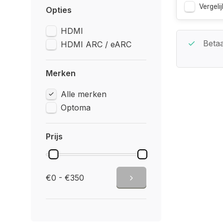
Vergelij
Opties
HDMI
Beste Service Garantie
Betaa
HDMI ARC / eARC
Merken
Alle merken
Optoma
Prijs
€0 - €350