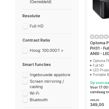
(Gemiddeld)
Resolutie
Full HD
Contrast Ratio
Optoma P
PH31 - Ful
Hoog: 100.000:1 >
ANSI - LE
Optoma Ph
Smart functies
Full HD
LED Proje
Ingebouwde appstore
Portable 
Screen mirroring /
Op voorra
casting
Voor 17:00 
vandaag n
Wi-Fi
Bluetooth
499,00
349,00