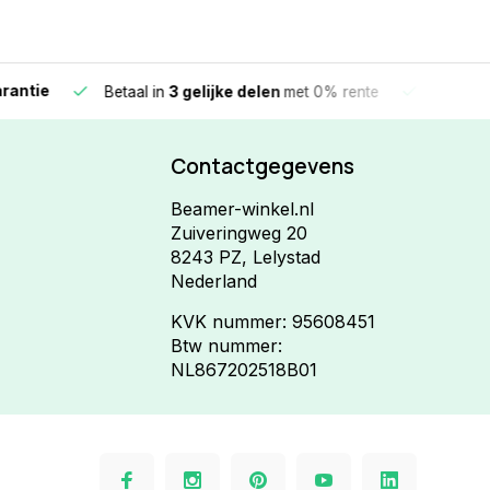
e
Vandaag beste
Betaal in
3 gelijke delen
met 0% rente
Contactgegevens
Beamer-winkel.nl
Zuiveringweg 20
8243 PZ, Lelystad
Nederland
KVK nummer: 95608451
Btw nummer:
NL867202518B01