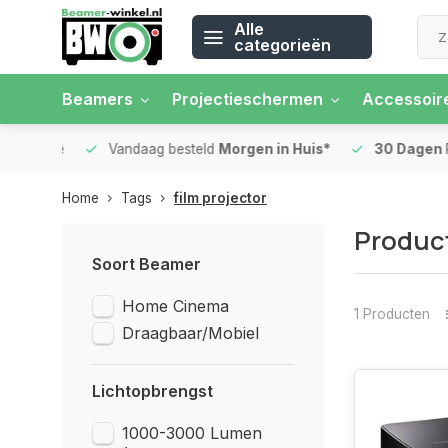
Alle
categorieën
Beamers
Projectieschermen
Accessoir
 rente
Vandaag besteld
Morgen in Huis*
30 Dagen
Ret
Home
Tags
film projector
Product
Soort Beamer
Home Cinema
1 Producten
Draagbaar/Mobiel
Lichtopbrengst
1000-3000 Lumen