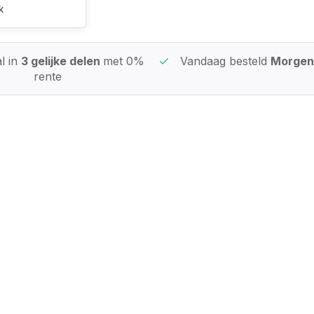
k
l in
3 gelijke delen
met 0%
Vandaag besteld
Morgen 
rente