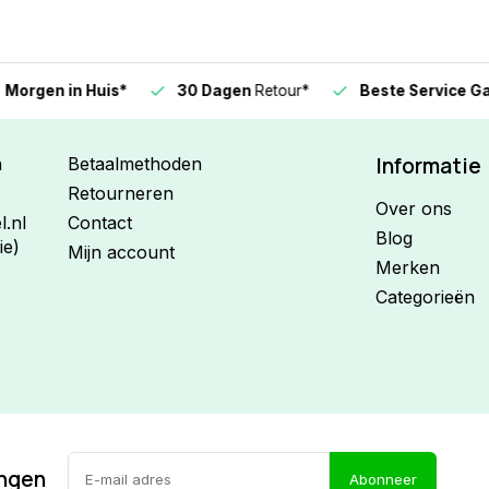
n in Huis*
30 Dagen
Retour*
Beste Service Garanti
Informatie
n
Betaalmethoden
Retourneren
Over ons
.nl
Contact
Blog
ie)
Mijn account
Merken
Categorieën
ingen
Abonneer