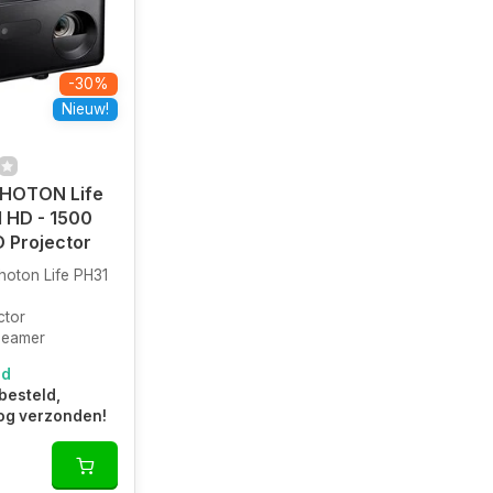
-30%
Nieuw!
HOTON Life
l HD - 1500
D Projector
oton Life PH31
ctor
Beamer
ad
besteld,
og verzonden!