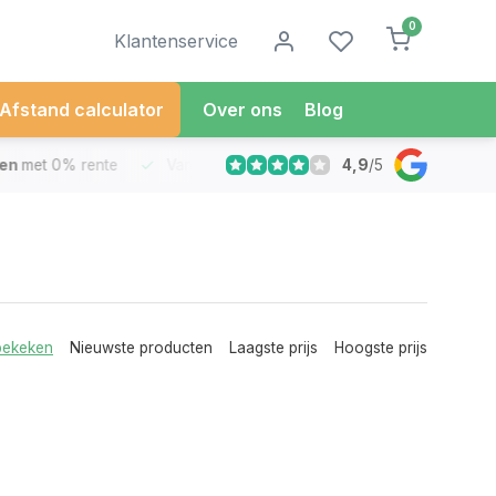
0
Klantenservice
Afstand calculator
Over ons
Blog
4,9
/
5
met 0% rente
Vandaag besteld
Morgen in Huis*
30 Dag
bekeken
Nieuwste producten
Laagste prijs
Hoogste prijs