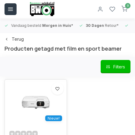
0
Vandaag besteld
Morgen in Huis*
30 Dagen
Retour*
B
Terug
Producten getagd met film en sport beamer
Filters
Nieuw!