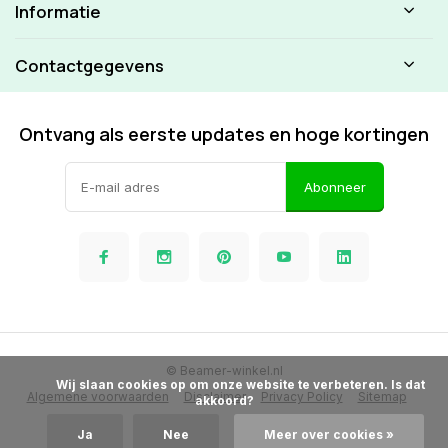
Informatie
Contactgegevens
Ontvang als eerste updates en hoge kortingen
Abonneer
© Beamer-winkel.nl
            Wij slaan cookies op om onze website te verbeteren. Is dat 
Algemene voorwaarden
Disclaimer
Privacy Policy
Sitemap
akkoord?

Ja
Nee
Meer over cookies »