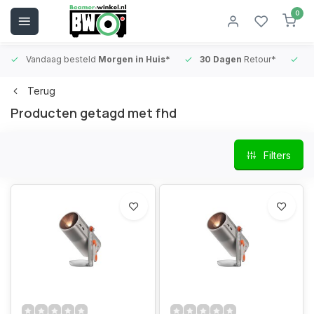
0
Vandaag besteld
Morgen in Huis*
30 Dagen
Retour*
B
Terug
Producten getagd met fhd
Filters