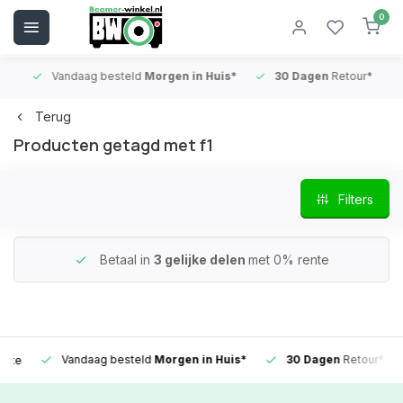
0
Vandaag besteld
Morgen in Huis*
30 Dagen
Retour*
B
Terug
Producten getagd met f1
Filters
Betaal in
3 gelijke delen
met 0% rente
Vandaag besteld
Morgen in Huis*
30 Dagen
Retour*