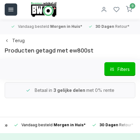
0
Vandaag besteld
Morgen in Huis*
30 Dagen
Retour*
B
Terug
Producten getagd met ew800st
Filters
Betaal in
3 gelijke delen
met 0% rente
Vandaag besteld
Morgen in Huis*
30 Dagen
Retour*