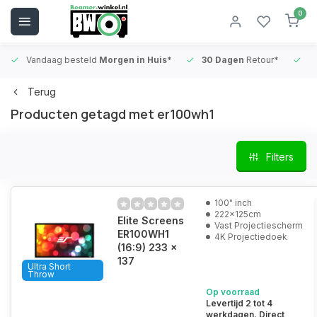
0
Vandaag besteld
Morgen in Huis*
30 Dagen
Retour*
B
Terug
Producten getagd met er100wh1
Filters
100" inch
222x125cm
Elite Screens
Vast Projectiescherm
ER100WH1
4K Projectiedoek
(16:9) 233 x
137
Ultra Short
Throw
Op voorraad
Levertijd 2 tot 4
werkdagen. Direct