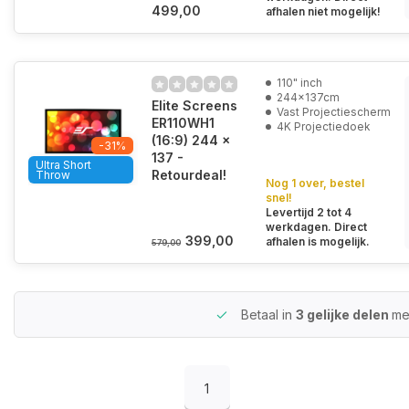
499,00
afhalen niet mogelijk!
110" inch
244x137cm
Elite Screens
Vast Projectiescherm
ER110WH1
4K Projectiedoek
(16:9) 244 x
-31%
137 -
Ultra Short
Retourdeal!
Throw
Nog 1 over, bestel
snel!
Levertijd 2 tot 4
werkdagen. Direct
399,00
afhalen is mogelijk.
579,00
Betaal in
3 gelijke delen
me
1