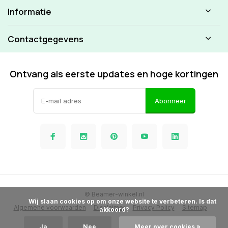
Informatie
Contactgegevens
Ontvang als eerste updates en hoge kortingen
Abonneer
© Beamer-winkel.nl
            Wij slaan cookies op om onze website te verbeteren. Is dat 
Algemene voorwaarden
Disclaimer
Privacy Policy
Sitemap
akkoord?

Ja
Nee
Meer over cookies »