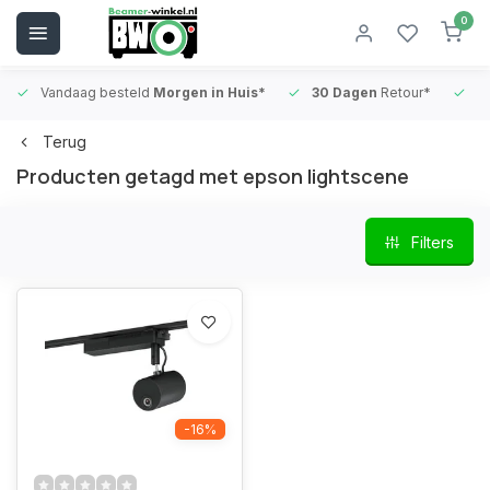
0
Vandaag besteld
Morgen in Huis*
30 Dagen
Retour*
B
Terug
Producten getagd met epson lightscene
Filters
-16%