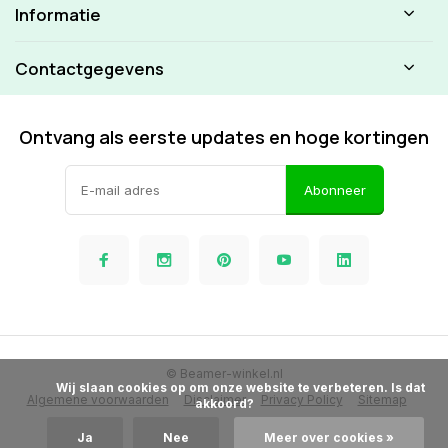
Informatie
Contactgegevens
Ontvang als eerste updates en hoge kortingen
Abonneer
© Beamer-winkel.nl
            Wij slaan cookies op om onze website te verbeteren. Is dat 
Algemene voorwaarden
Disclaimer
Privacy Policy
Sitemap
akkoord?

Ja
Nee
Meer over cookies »