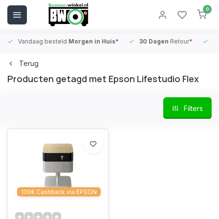
0
Vandaag besteld
Morgen in Huis*
30 Dagen
Retour*
B
Terug
Producten getagd met Epson Lifestudio Flex
Filters
100€ Cashback via EPSON