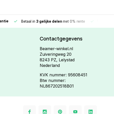
e
Vandaag beste
Betaal in
3 gelijke delen
met 0% rente
Contactgegevens
Beamer-winkel.nl
Zuiveringweg 20
8243 PZ, Lelystad
Nederland
KVK nummer: 95608451
Btw nummer:
NL867202518B01