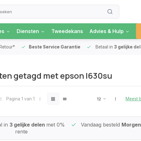
es
Diensten
Tweedekans
Advies & Hulp
our*
Beste Service Garantie
Betaal in
3 gelijke delen
ten getagd met epson l630su
Pagina 1 van 1
Meest 
l in
3 gelijke delen
met 0%
Vandaag besteld
Morgen 
rente