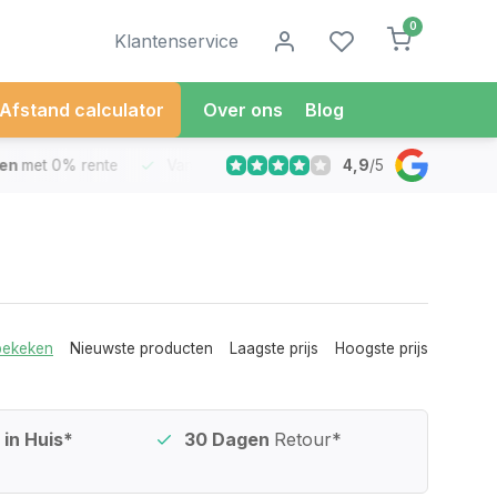
0
Klantenservice
Afstand calculator
Over ons
Blog
4,9
/
5
met 0% rente
Vandaag besteld
Morgen in Huis*
30 Dag
bekeken
Nieuwste producten
Laagste prijs
Hoogste prijs
in Huis*
30 Dagen
Retour*