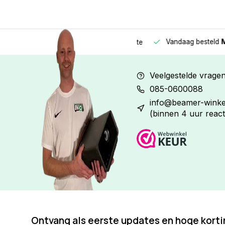
Vandaag besteld
Morge
Betaal in
3 gelijke delen
met 0% rente
Veelgestelde vrage
085-0600088
info@beamer-winkel
(binnen 4 uur react
Ontvang als eerste updates en hoge kort