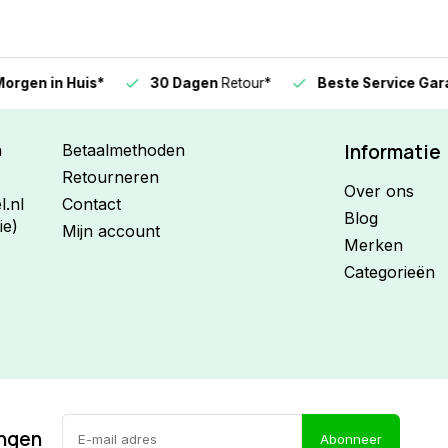
n in Huis*
30 Dagen
Retour*
Beste Service Garanti
Informatie
n
Betaalmethoden
Retourneren
Over ons
.nl
Contact
Blog
ie)
Mijn account
Merken
Categorieën
ingen
Abonneer