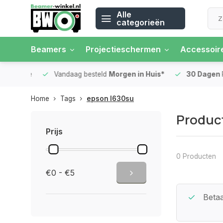
Alle
categorieën
Beamers
Projectieschermen
Accessoir
 rente
Vandaag besteld
Morgen in Huis*
30 Dagen
Ret
Home
Tags
epson l630su
Produc
Prijs
0 Producten
€0 - €5
Beste Service Garantie
Betaa