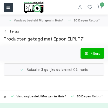
0
Vandaag besteld
Morgen in Huis*
30 Dagen
Retour*
B
Terug
Producten getagd met Epson ELPLP71
Filters
Betaal in
3 gelijke delen
met 0% rente
Vandaag besteld
Morgen in Huis*
30 Dagen
Retour*