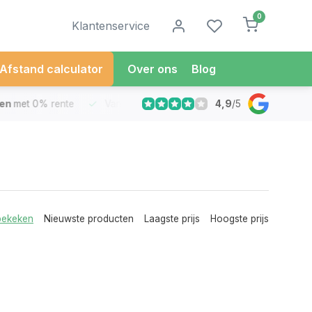
0
Klantenservice
Afstand calculator
Over ons
Blog
4,9
/
5
met 0% rente
Vandaag besteld
Morgen in Huis*
30 Dag
bekeken
Nieuwste producten
Laagste prijs
Hoogste prijs