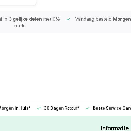
l in
3 gelijke delen
met 0%
Vandaag besteld
Morgen 
rente
n in Huis*
30 Dagen
Retour*
Beste Service Garanti
Informatie