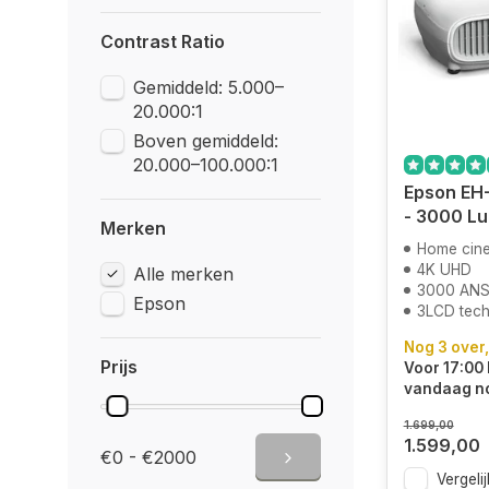
Contrast Ratio
Gemiddeld: 5.000–
20.000:1
Boven gemiddeld:
20.000–100.000:1
Epson EH
- 3000 L
Merken
Home cin
4K UHD
Alle merken
3000 ANS
Epson
3LCD tech
Nog 3 over,
Prijs
Voor 17:00 
vandaag n
1.699,00
1.599,00
€0 - €2000
Vergelij