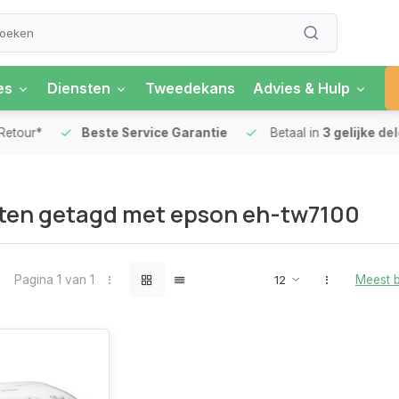
es
Diensten
Tweedekans
Advies & Hulp
our*
Beste Service Garantie
Betaal in
3 gelijke delen
ten getagd met epson eh-tw7100
Pagina 1 van 1
Meest 