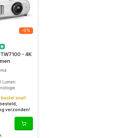
-6%
-TW7100 - 4K
umen
ema
I Lumen
nologie
 bestel snel!
besteld,
og verzonden!
k