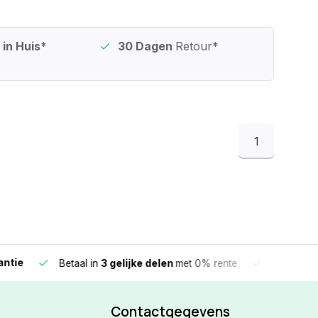
in Huis*
30 Dagen
Retour*
1
e
Vandaag beste
Betaal in
3 gelijke delen
met 0% rente
Contactgegevens