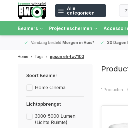
Alle
categorieën
Beamers
Projectieschermen
Accessoir
 rente
Vandaag besteld
Morgen in Huis*
30 Dagen
Ret
Home
Tags
epson eh-tw7100
Produc
Soort Beamer
Home Cinema
1 Producten
Lichtopbrengst
3000-5000 Lumen
(Lichte Ruimte)