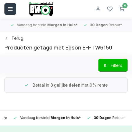
0
Vandaag besteld
Morgen in Huis*
30 Dagen
Retour*
B
Terug
Producten getagd met Epson EH-TW6150
Filters
Betaal in
3 gelijke delen
met 0% rente
Vandaag besteld
Morgen in Huis*
30 Dagen
Retour*