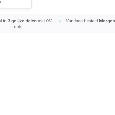
k
l in
3 gelijke delen
met 0%
Vandaag besteld
Morgen 
rente