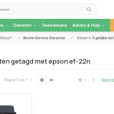
es
Diensten
Tweedekans
Advies & Hulp
our*
Beste Service Garantie
Betaal in
3 gelijke delen
ten getagd met epson ef-22n
Pagina 1 van 1
Meest 