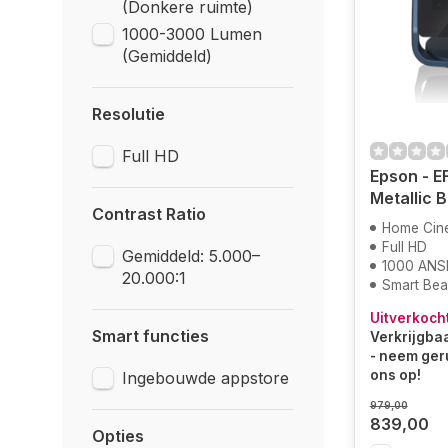
(Donkere ruimte)
1000-3000 Lumen
(Gemiddeld)
Resolutie
Full HD
Epson - E
Metallic 
Contrast Ratio
Home Cin
Full HD
Gemiddeld: 5.000–
1000 ANS
20.000:1
Smart Be
Uitverkoch
Smart functies
Verkrijgbaa
- neem ger
ons op!
Ingebouwde appstore
979,00
839,00
Opties