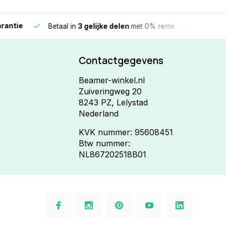
e
Vandaag beste
Betaal in
3 gelijke delen
met 0% rente
Contactgegevens
Beamer-winkel.nl
Zuiveringweg 20
8243 PZ, Lelystad
Nederland
KVK nummer: 95608451
Btw nummer:
NL867202518B01