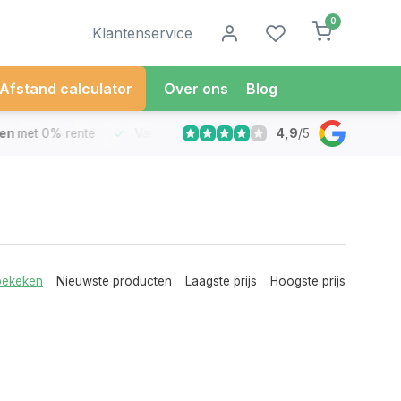
0
Klantenservice
Afstand calculator
Over ons
Blog
4,9
/
5
met 0% rente
Vandaag besteld
Morgen in Huis*
30 Dag
bekeken
Nieuwste producten
Laagste prijs
Hoogste prijs