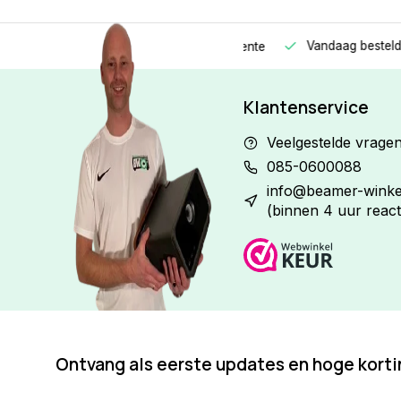
Vandaag besteld
Morge
Betaal in
3 gelijke delen
met 0% rente
Klantenservice
Veelgestelde vrage
085-0600088
info@beamer-winkel
(binnen 4 uur react
Ontvang als eerste updates en hoge kort