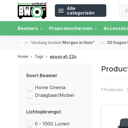
Alle
categorieën
Beamers
Projectieschermen
Accessoir
 rente
Vandaag besteld
Morgen in Huis*
30 Dagen
Ret
Home
Tags
epson ef-22n
Produc
Soort Beamer
Home Cinema
1 Producten
Draagbaar/Mobiel
Lichtopbrengst
0 - 1000 Lumen