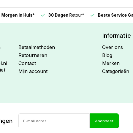
n in Huis*
30 Dagen
Retour*
Beste Service Garanti
Informatie
n
Betaalmethoden
Over ons
Retourneren
Blog
.nl
Contact
Merken
ie)
Mijn account
Categorieën
ingen
Abonneer