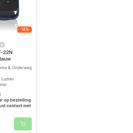
-14%
F-22N
Blauw
ema & Onderweg
I Lumen
amer
t
r op bestelling
ust contact met