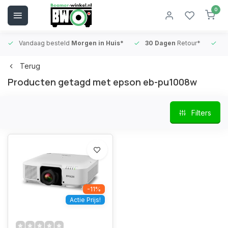
0
Vandaag besteld
Morgen in Huis*
30 Dagen
Retour*
B
Terug
Producten getagd met epson eb-pu1008w
Filters
-11%
Actie Prijs!