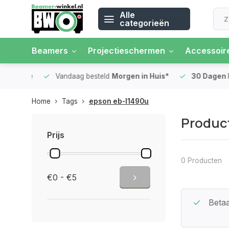
Alle
categorieën
Beamers
Projectieschermen
Accessoir
 rente
Vandaag besteld
Morgen in Huis*
30 Dagen
Ret
Home
Tags
epson eb-l1490u
Produc
Prijs
0 Producten
€0 - €5
Beste Service Garantie
Betaa