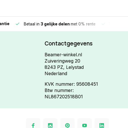
e
Vandaag beste
Betaal in
3 gelijke delen
met 0% rente
Contactgegevens
Beamer-winkel.nl
Zuiveringweg 20
8243 PZ, Lelystad
Nederland
KVK nummer: 95608451
Btw nummer:
NL867202518B01