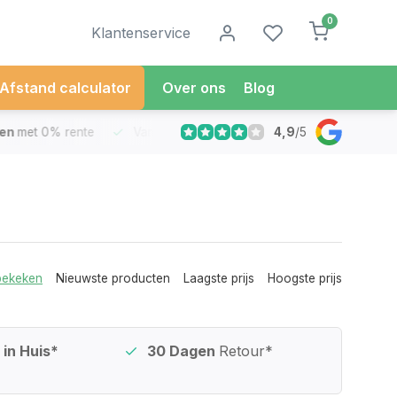
0
Klantenservice
Afstand calculator
Over ons
Blog
4,9
/
5
met 0% rente
Vandaag besteld
Morgen in Huis*
30 Dag
bekeken
Nieuwste producten
Laagste prijs
Hoogste prijs
in Huis*
30 Dagen
Retour*