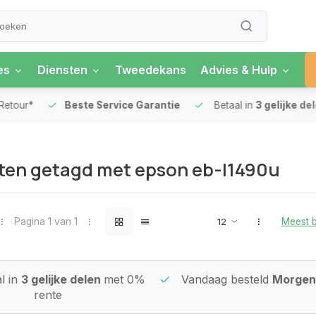
es
Diensten
Tweedekans
Advies & Hulp
our*
Beste Service Garantie
Betaal in
3 gelijke delen
ten getagd met epson eb-l1490u
Pagina 1 van 1
Meest 
l in
3 gelijke delen
met 0%
Vandaag besteld
Morgen 
rente