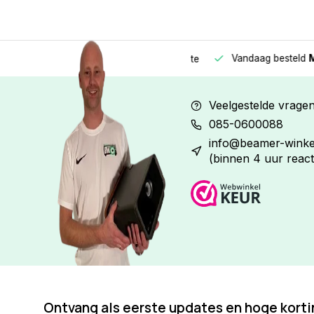
Vandaag besteld
Morge
Betaal in
3 gelijke delen
met 0% rente
Veelgestelde vrage
085-0600088
info@beamer-winkel
(binnen 4 uur react
Ontvang als eerste updates en hoge kort