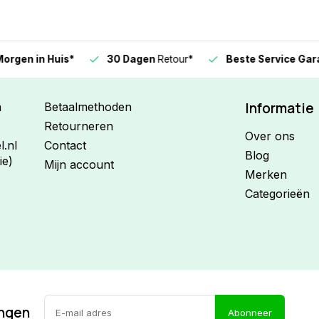
n in Huis*
30 Dagen
Retour*
Beste Service Garanti
Informatie
n
Betaalmethoden
Retourneren
Over ons
.nl
Contact
Blog
ie)
Mijn account
Merken
Categorieën
ingen
Abonneer