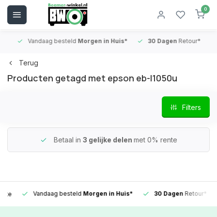
0
Vandaag besteld
Morgen in Huis*
30 Dagen
Retour*
B
Terug
Producten getagd met epson eb-l1050u
Filters
Betaal in
3 gelijke delen
met 0% rente
Vandaag besteld
Morgen in Huis*
30 Dagen
Retour*