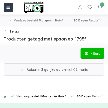
0
Vandaag besteld
Morgen in Huis*
30 Dagen
Retour*
B
Terug
Producten getagd met epson eb-1795f
Filters
Betaal in
3 gelijke delen
met 0% rente
Vandaag besteld
Morgen in Huis*
30 Dagen
Retour*