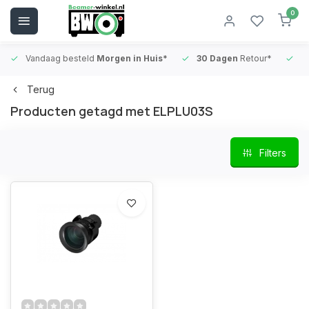
0
Vandaag besteld
Morgen in Huis*
30 Dagen
Retour*
B
Terug
Producten getagd met ELPLU03S
Filters