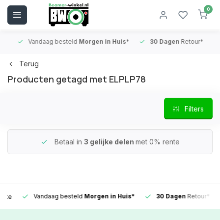
0
Vandaag besteld
Morgen in Huis*
30 Dagen
Retour*
B
Terug
Producten getagd met ELPLP78
Filters
Betaal in
3 gelijke delen
met 0% rente
Vandaag besteld
Morgen in Huis*
30 Dagen
Retour*