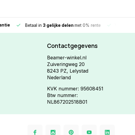
e
Vandaag beste
Betaal in
3 gelijke delen
met 0% rente
Contactgegevens
Beamer-winkel.nl
Zuiveringweg 20
8243 PZ, Lelystad
Nederland
KVK nummer: 95608451
Btw nummer:
NL867202518B01