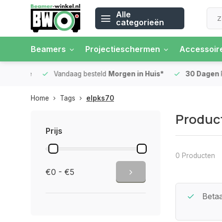
Alle
categorieën
Beamers
Projectieschermen
Accessoir
 rente
Vandaag besteld
Morgen in Huis*
30 Dagen
Ret
Home
Tags
elpks70
Produc
Prijs
0 Producten
€0 - €5
Beste Service Garantie
Betaa