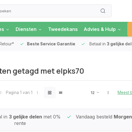
es
Diensten
Tweedekans
Advies & Hulp
our*
Beste Service Garantie
Betaal in
3 gelijke delen
ten getagd met elpks70
Pagina 1 van 1
Meest 
l in
3 gelijke delen
met 0%
Vandaag besteld
Morgen 
rente