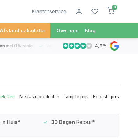
0
Klantenservice
Afstand calculator
Over ons
Blog
4,9
/
5
met 0% rente
Vandaag besteld
Morgen in Huis*
30 Dag
bekeken
Nieuwste producten
Laagste prijs
Hoogste prijs
in Huis*
30 Dagen
Retour*