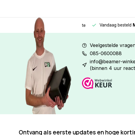
Vandaag besteld
Morge
Betaal in
3 gelijke delen
met 0% rente
Veelgestelde vrage
085-0600088
info@beamer-winkel
(binnen 4 uur react
Ontvang als eerste updates en hoge kort