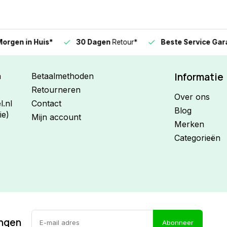
n in Huis*
30 Dagen
Retour*
Beste Service Garanti
Informatie
n
Betaalmethoden
Retourneren
Over ons
.nl
Contact
Blog
ie)
Mijn account
Merken
Categorieën
ingen
Abonneer