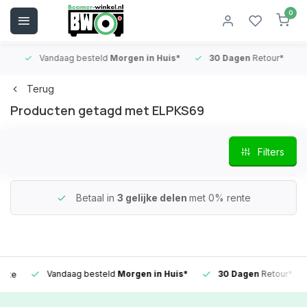
0
Vandaag besteld
Morgen in Huis*
30 Dagen
Retour*
B
Terug
Producten getagd met ELPKS69
Filters
Betaal in
3 gelijke delen
met 0% rente
Vandaag besteld
Morgen in Huis*
30 Dagen
Retour*