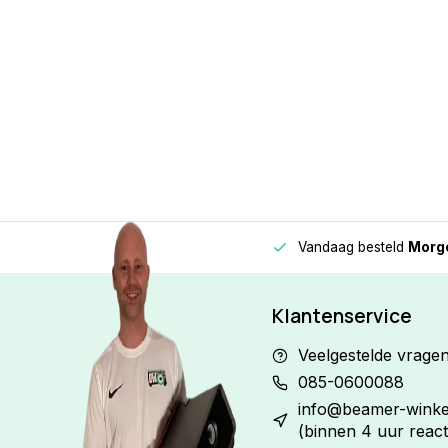
Vandaag besteld
Morge
Betaal in
3 gelijke delen
met 0% rente
Klantenservice
Veelgestelde vrage
085-0600088
info@beamer-winkel
(binnen 4 uur react