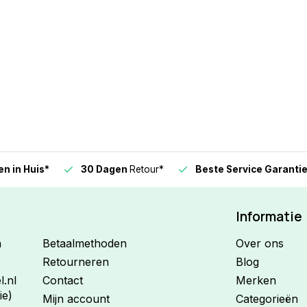
n in Huis*
30 Dagen
Retour*
Beste Service Garanti
Informatie
n
Betaalmethoden
Over ons
Retourneren
Blog
.nl
Contact
Merken
ie)
Mijn account
Categorieën