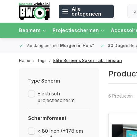
Alle
categorieën
Beamers
Projectieschermen
Accessoir
 rente
Vandaag besteld
Morgen in Huis*
30 Dagen
Ret
Home
Tags
Elite Screens Saker Tab Tension
Product
Type Scherm
Elektrisch
6 Producten
projectiescherm
Schermformaat
< 80 inch (±178 cm