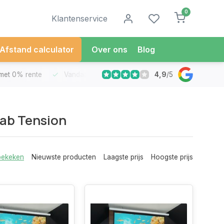
0
Klantenservice
Afstand calculator
Over ons
Blog
4,9
/
5
met 0% rente
Vandaag besteld
Morgen in Huis*
30 Dag
Tab Tension
bekeken
Nieuwste producten
Laagste prijs
Hoogste prijs