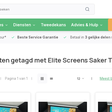
es
Diensten
Tweedekans
Advies & Hulp
our*
Beste Service Garantie
Betaal in
3 gelijke delen
en getagd met Elite Screens Saker 
Pagina 1 van 1
Meest 