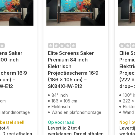
eens Saker
Elite Screens Saker
Elite 
100 inch
Premium 84 inch
Premi
Elektrisch
Elektr
scherm 16:9
Projectiescherm 16:9
Projec
5 cm) –
(186 x 105 cm) –
(222 x
W-E12
SK84XHW-E12
drop–
84" inch
100" i
 cm
186 x 105 cm
222 x
Elektrisch
Elektr
plafondmontage
Wand en plafondmontage
Wand 
 bestel snel!
Op voorraad
Nog 1 o
tot 4
Levertijd 2 tot 4
Levertij
 Direct afhalen
werkdagen. Direct afhalen
werkdag