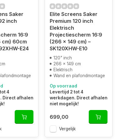
eens Saker
Elite Screens Saker
92 inch
Premium 120 inch
Elektrisch
scherm 16:9
Projectiescherm 16:9
5 cm) 60cm
(266 x 149 cm) –
K92XHW-E24
SK120XHW-E10
120" inch
 cm
266 x 149 cm
Elektrisch
plafondmontage
Wand en plafondmontage
ad
Op voorraad
tot 4
Levertijd 2 tot 4
 Direct afhalen
werkdagen. Direct afhalen
jk!
niet mogelijk!
699,00
k
Vergelijk