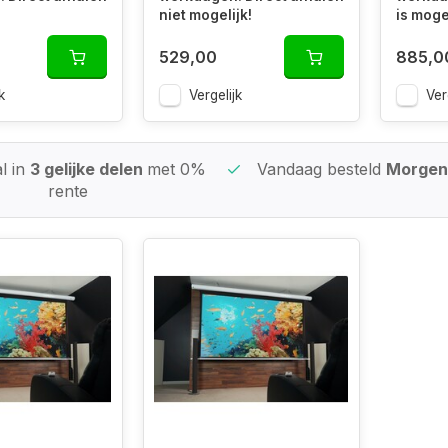
niet mogelijk!
is mogel
529,00
885,0
k
Vergelijk
Ver
l in
3 gelijke delen
met 0%
Vandaag besteld
Morgen 
rente