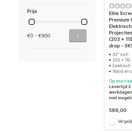
Prijs
Elite Scr
Premium 
Elektrisch
Projectie
€0 - €900
(203 x 11
drop – S
92" inch
203 x 115
Elektrisch
Wand en 
Op voorra
Levertijd 2 
werkdagen.
niet mogeli
589,00
Vergelij