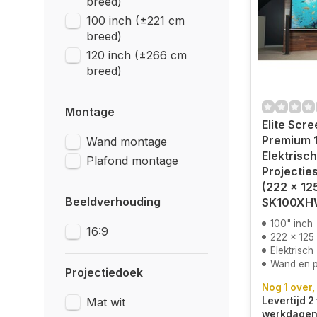
breed)
100 inch (±221 cm
breed)
120 inch (±266 cm
breed)
Montage
Elite Scr
Premium 
Wand montage
Elektrisch
Plafond montage
Projectie
(222 x 12
Beeldverhouding
SK100XH
100" inch
16:9
222 x 125
Elektrisch
Wand en 
Projectiedoek
Nog 1 over,
Mat wit
Levertijd 2 
werkdagen.