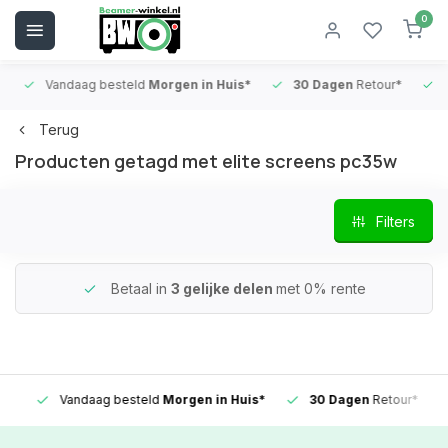
0
Vandaag besteld
Morgen in Huis*
30 Dagen
Retour*
B
Terug
Producten getagd met elite screens pc35w
Filters
Betaal in
3 gelijke delen
met 0% rente
Vandaag besteld
Morgen in Huis*
30 Dagen
Retour*