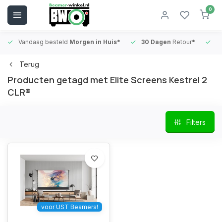
0
Vandaag besteld
Morgen in Huis*
30 Dagen
Retour*
B
Terug
Producten getagd met Elite Screens Kestrel 2
CLR®
Filters
voor UST Beamers!