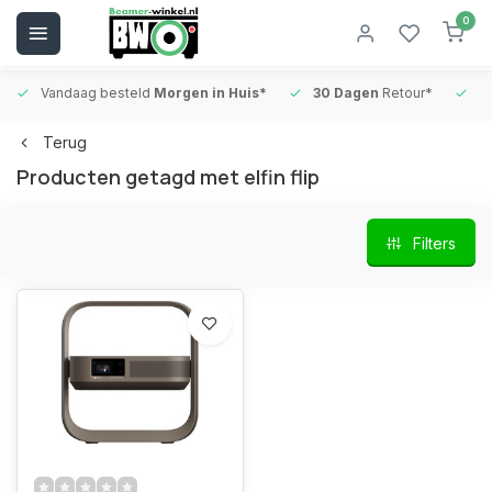
0
Vandaag besteld
Morgen in Huis*
30 Dagen
Retour*
B
Terug
Producten getagd met elfin flip
Filters