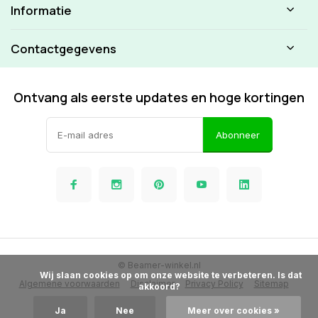
Informatie
Contactgegevens
Ontvang als eerste updates en hoge kortingen
Abonneer
© Beamer-winkel.nl
            Wij slaan cookies op om onze website te verbeteren. Is dat 
Algemene voorwaarden
Disclaimer
Privacy Policy
Sitemap
akkoord?

Ja
Nee
Meer over cookies »