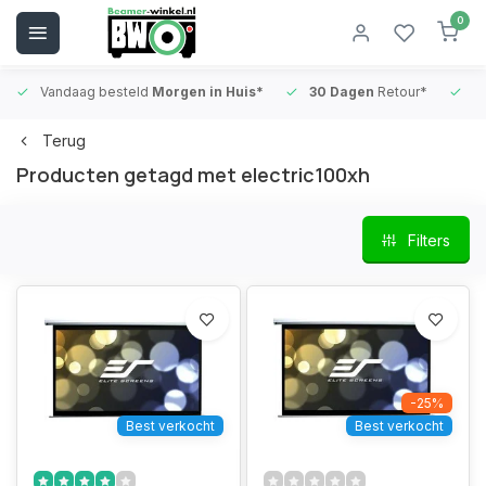
0
Vandaag besteld
Morgen in Huis*
30 Dagen
Retour*
B
Terug
Producten getagd met electric100xh
Filters
-25%
Best verkocht
Best verkocht