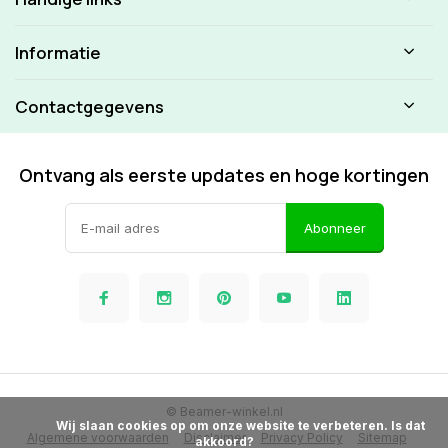
Informatie
Contactgegevens
Ontvang als eerste updates en hoge kortingen
Abonneer
© Beamer-winkel.nl
            Wij slaan cookies op om onze website te verbeteren. Is dat 
Algemene voorwaarden
Disclaimer
Privacy Policy
Sitemap
akkoord?
