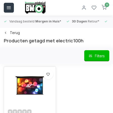
0
Vandaag besteld
Morgen in Huis*
30 Dagen
Retour*
B
Terug
Producten getagd met electric100h
Filters