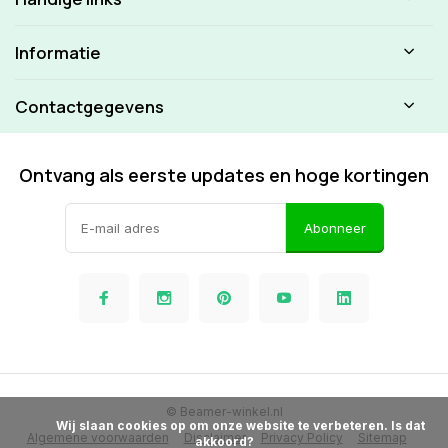
Informatie
Contactgegevens
Ontvang als eerste updates en hoge kortingen
Abonneer
© Beamer-winkel.nl
            Wij slaan cookies op om onze website te verbeteren. Is dat 
Algemene voorwaarden
Disclaimer
Privacy Policy
Sitemap
akkoord?
