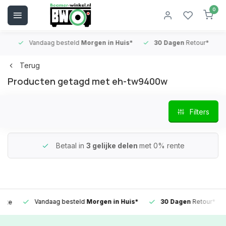
0
Vandaag besteld
Morgen in Huis*
30 Dagen
Retour*
B
Terug
Producten getagd met eh-tw9400w
Filters
Betaal in
3 gelijke delen
met 0% rente
Vandaag besteld
Morgen in Huis*
30 Dagen
Retour*