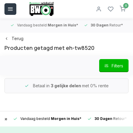
0
Vandaag besteld
Morgen in Huis*
30 Dagen
Retour*
B
Terug
Producten getagd met eh-tw8520
Filters
Betaal in
3 gelijke delen
met 0% rente
Vandaag besteld
Morgen in Huis*
30 Dagen
Retour*